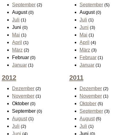
September
September
(2)
(5)
August
August
(0)
(0)
Juli
Juli
(1)
(1)
Juni
Juni
(0)
(3)
Mai
Mai
(1)
(1)
April
April
(1)
(4)
März
März
(2)
(3)
Februar
Februar
(0)
(1)
Januar
Januar
(1)
(1)
2012
2011
Dezember
Dezember
(2)
(2)
November
November
(1)
(1)
Oktober
Oktober
(0)
(5)
September
September
(0)
(3)
August
August
(1)
(5)
Juli
Juli
(2)
(1)
Juni
Juni
(4)
(0)