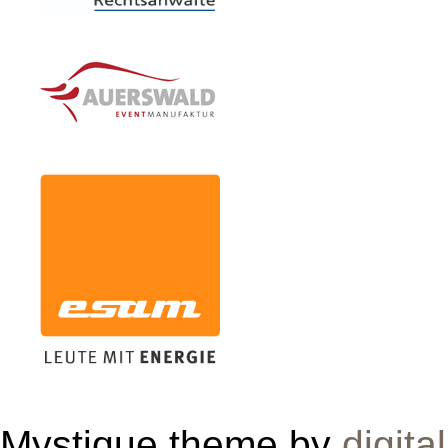
Mystique theme by
digita