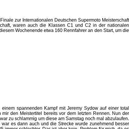
inale zur Internationalen Deutschen Supermoto Meisterschaft
schaft, waren auch die Klassen C1 und C2 in der nationalen
n diesem Wochenende etwa 160 Rennfahrer an den Start, um die
 In einem spannenden Kampf mit Jeremy Sydow auf einer total
 mir den Meistertitel bereits vor dem letzten Rennen. Nun der
e war zu schlammig um diese am Samstag noch mal abzulaufen.
o war es dann auch und die Strecke wurde zunehmend besser
 immer schlechter. Das ist aber kein Problem für mich, da es