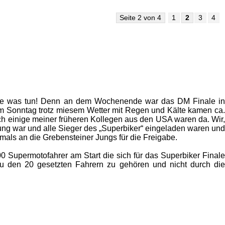
Seite 2 von 4
1
2
3
4
rage was tun! Denn an dem Wochenende war das DM Finale in
am Sonntag trotz miesem Wetter mit Regen und Kälte kamen ca.
h einige meiner früheren Kollegen aus den USA waren da. Wir,
ung war und alle Sieger des „Superbiker“ eingeladen waren und
ls an die Grebensteiner Jungs für die Freigabe.
0 Supermotofahrer am Start die sich für das Superbiker Finale
zu den 20 gesetzten Fahrern zu gehören und nicht durch die