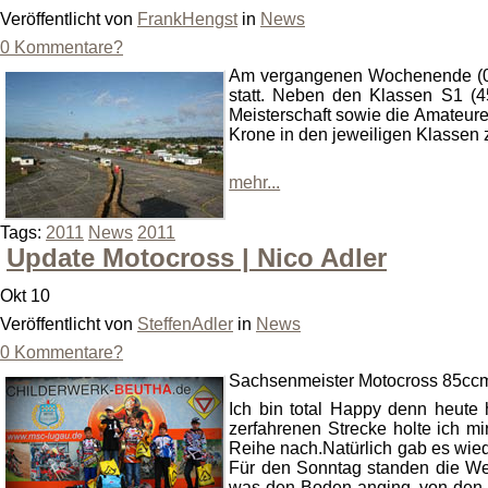
Veröffentlicht von
FrankHengst
in
News
0 Kommentare?
Am vergangenen Wochenende (08./
statt. Neben den Klassen S1 (4
Meisterschaft sowie die Amateur
Krone in den jeweiligen Klassen 
mehr...
Tags:
2011
News
2011
Update Motocross | Nico Adler
Okt 10
Veröffentlicht von
SteffenAdler
in
News
0 Kommentare?
Sachsenmeister Motocross 85ccm
Ich bin total Happy denn heute
zerfahrenen Strecke holte ich mi
Reihe nach.Natürlich gab es wi
Für den Sonntag standen die W
was den Boden anging, von den S