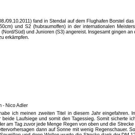
09.10.2011) fand in Stendal auf dem Flughafen Borstel das F
50cm) und S2 (hubraumoffen) in der internationalen Meister
e (Nord/Süd) und Junioren (S3) angereist. Insgesamt gingen a
zu erkämpfen.
 - Nico Adler
 habe ich meinen zweiten Titel in diesem Jahr eingefahren.
r beide Laufsiege und somit den Tagessieg. Somit sicherte ich
eder am Tag zuvor jede Menge Regen von oben und die Streck
ettervorhersagen dann auf Sonne mit wenig Regenschauer. S
purrillen und denn Wellen wurde die Strecke dank der DM 125