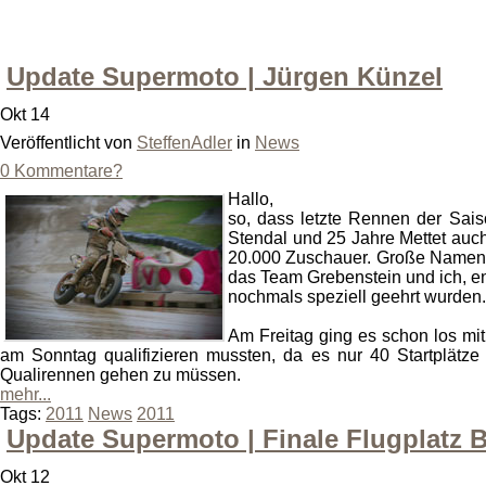
Update Supermoto | Jürgen Künzel
Okt 14
Veröffentlicht von
SteffenAdler
in
News
0 Kommentare?
Hallo,
so, dass letzte Rennen der Sai
Stendal und 25 Jahre Mettet auc
20.000 Zuschauer. Große Namen a
das Team Grebenstein und ich, en
nochmals speziell geehrt wurden
Am Freitag ging es schon los mit
am Sonntag qualifizieren mussten, da es nur 40 Startplätz
Qualirennen gehen zu müssen.
mehr...
Tags:
2011
News
2011
Update Supermoto | Finale Flugplatz B
Okt 12