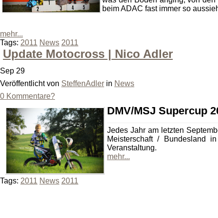
beim ADAC fast immer so aussieh
mehr...
Tags:
2011
News
2011
Update Motocross | Nico Adler
Sep 29
Veröffentlicht von
SteffenAdler
in
News
0 Kommentare?
DMV/MSJ Supercup 201
Jedes Jahr am letzten Septembe
Meisterschaft / Bundesland 
Veranstaltung.
mehr...
Tags:
2011
News
2011